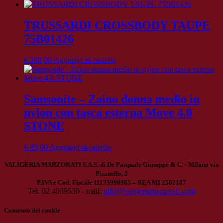
TRUSSARDI CROSSBODY TAUPE
75B01426
€
160,00
Aggiungi al carrello
Samsonite – Zaino donna medio in
nylon con tasca esterna Move 4.0
STONE
€
89,00
Aggiungi al carrello
VALIGERIA MARZORATI S.A.S. di De Pasquale Giuseppe & C. - Milano via
Pisanello, 2
P.IVA e Cod. Fiscale 11135990965 – REA MI 2582187
Tel. 02 4039530 - mail:
info@valigeriamarzorati.com
Consenso dei cookie