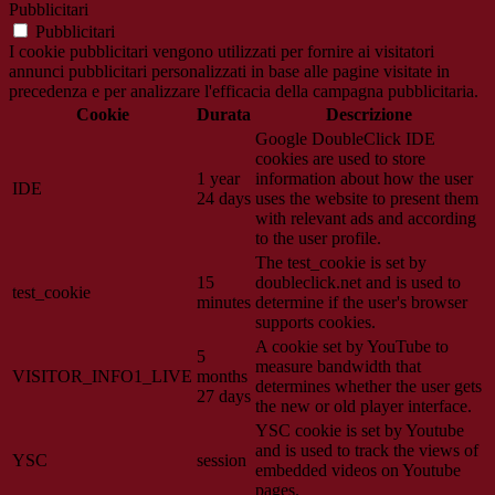
Pubblicitari
Pubblicitari
I cookie pubblicitari vengono utilizzati per fornire ai visitatori
annunci pubblicitari personalizzati in base alle pagine visitate in
precedenza e per analizzare l'efficacia della campagna pubblicitaria.
Cookie
Durata
Descrizione
Google DoubleClick IDE
cookies are used to store
1 year
information about how the user
IDE
24 days
uses the website to present them
with relevant ads and according
to the user profile.
The test_cookie is set by
15
doubleclick.net and is used to
test_cookie
minutes
determine if the user's browser
supports cookies.
A cookie set by YouTube to
5
measure bandwidth that
VISITOR_INFO1_LIVE
months
determines whether the user gets
27 days
the new or old player interface.
YSC cookie is set by Youtube
and is used to track the views of
YSC
session
embedded videos on Youtube
pages.