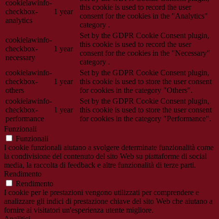
cookielawinfo-
this cookie is used to record the user
checkbox-
1 year
consent for the cookies in the "Analytics"
analytics
category .
Set by the GDPR Cookie Consent plugin,
cookielawinfo-
this cookie is used to record the user
checkbox-
1 year
consent for the cookies in the "Necessary"
necessary
category .
cookielawinfo-
Set by the GDPR Cookie Consent plugin,
checkbox-
1 year
this cookie is used to store the user consent
others
for cookies in the category "Others".
cookielawinfo-
Set by the GDPR Cookie Consent plugin,
checkbox-
1 year
this cookie is used to store the user consent
performance
for cookies in the category "Performance".
Funzionali
Funzionali
I cookie funzionali aiutano a svolgere determinate funzionalità come
la condivisione del contenuto del sito Web su piattaforme di social
media, la raccolta di feedback e altre funzionalità di terze parti.
Rendimento
Rendimento
I cookie per le prestazioni vengono utilizzati per comprendere e
analizzare gli indici di prestazione chiave del sito Web che aiutano a
fornire ai visitatori un'esperienza utente migliore.
Analitici