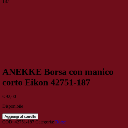
187
ANEKKE Borsa con manico
corto Eikon 42751-187
€
92,00
Disponibile
ANEKKE
Aggiungi al carrello
Borsa
COD:
42751-187
Categoria:
Borse
con