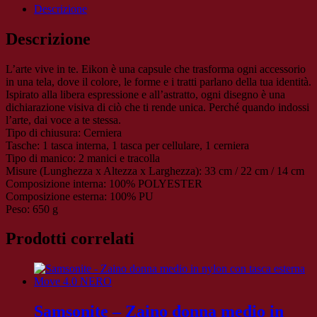
manico
Descrizione
corto
Eikon
Descrizione
42751-
187
L’arte vive in te. Eikon è una capsule che trasforma ogni accessorio
quantità
in una tela, dove il colore, le forme e i tratti parlano della tua identità.
Ispirato alla libera espressione e all’astratto, ogni disegno è una
dichiarazione visiva di ciò che ti rende unica. Perché quando indossi
l’arte, dai voce a te stessa.
Tipo di chiusura: Cerniera
Tasche: 1 tasca interna, 1 tasca per cellulare, 1 cerniera
Tipo di manico: 2 manici e tracolla
Misure (Lunghezza x Altezza x Larghezza): 33 cm / 22 cm / 14 cm
Composizione interna: 100% POLYESTER
Composizione esterna: 100% PU
Peso: 650 g
Prodotti correlati
Samsonite – Zaino donna medio in