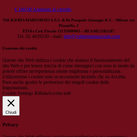
€
160,00
Aggiungi al carrello
VALIGERIA MARZORATI S.A.S. di De Pasquale Giuseppe & C. - Milano via
Pisanello, 2
P.IVA e Cod. Fiscale 11135990965 – REA MI 2582187
Tel. 02 4039530 - mail:
info@valigeriamarzorati.com
Consenso dei cookie
Questo sito Web utilizza i cookie che aiutano il funzionamento del
sito Web e per tenere traccia di come interagisci con esso in modo da
poterti offrire un'esperienza utente migliorata e personalizzata.
Utilizzeremo i cookie solo se acconsenti facendo clic su Accetta.
Puoi anche gestire le preferenze dei singoli cookie dalle
Impostazioni.
Cookie Settings
Rifiuta
Accetta tutti
Chiudi
Privacy
Questo sito Web utilizza i cookie per migliorare la tua esperienza